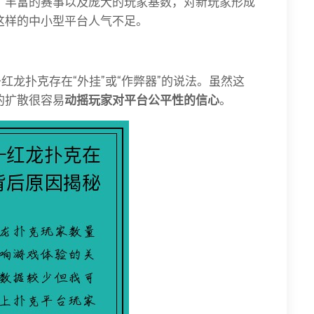
、丰富的赛事以及庞大的玩家基数，对新玩家形成
这样的中小型平台人气不足。
红龙扑克存在“外挂”或“作弊器”的说法。虽然这
的扩散很容易
动摇玩家对平台公平性的信心
。