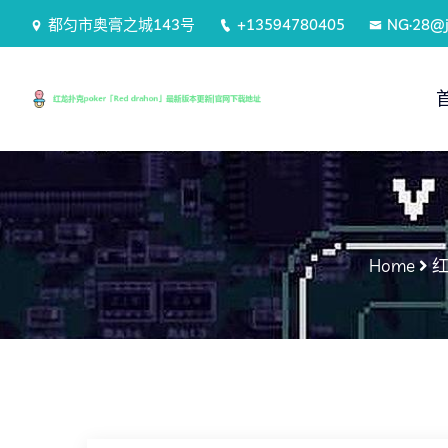
都匀市奥膏之城143号
+13594780405
NG·28@j
Home