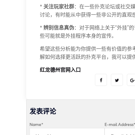
*
关注玩家社群
：在一些扑克论坛或社交
讨论，有时能从中获得一些非公开的直观
*
辨别信息真伪
：对于网络上关于“外挂”
些可能就是外挂程序本身的宣传。
希望这些分析能为你提供一些有价值的参
解如何选择更活跃的扑克平台，我可以提
红龙德州官网入口
发表评论
Name
*
E-mail Address