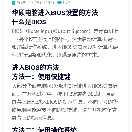
2025-10-18 00:19:10
972
华硕电脑进入BIOS设置的方法
什么是BIOS
BIOS（Basic Input/Output System）是计算机上
一种固化在主板上的固件，负责启动计算机硬件
和加载操作系统。进入BIOS设置可以对计算机硬
件进行调整和优化，以满足用户的需求。
进入BIOS的方法
方法一：使用快捷键
大部分华硕电脑可以通过快捷键进入BIOS设置界
面。在开机过程中，按下F2键或者DEL键，直到
屏幕上出现进入BIOS的提示信息。不同型号的华
硕电脑可能需要不同的快捷键，请在开机时留意
屏幕上的提示信息。
方法二：使用操作系统