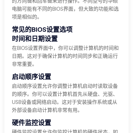
的方向键和回车键来进行操作。不同型号的华硕
电脑可能有不同的BIOS界面，但大致的功能和选
项是相似的。
常见的BIOS设置选项
时间和日期设置
在BIOS设置界面中，你可以调整计算机的时间和
日期。这对于确保计算机的时间同步和正确运行
非常重要。
启动顺序设置
启动顺序设置允许你调整计算机启动时读取设备
的顺序。你可以设置计算机首先从硬盘、光驱、
USB设备或网络启动。这对于安装操作系统或从
外部设备启动计算机非常有用。
硬件监控设置
硬件监控设置允许你监控计算机的硬件状态，如