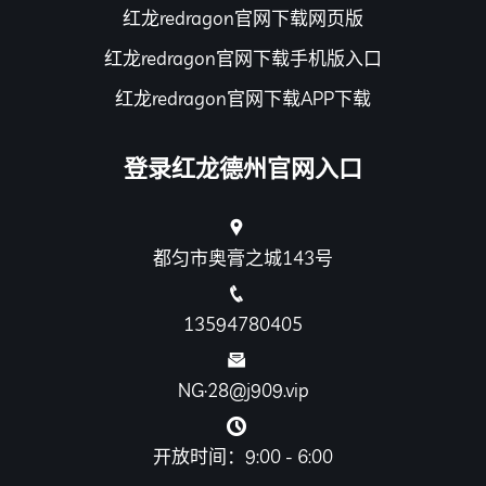
红龙redragon官网下载网页版
红龙redragon官网下载手机版入口
红龙redragon官网下载APP下载
登录红龙德州官网入口
都匀市奥膏之城143号
13594780405
NG·28@j909.vip
开放时间：9:00 - 6:00