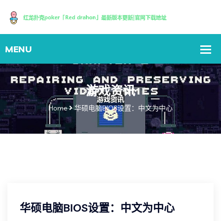
游戏资讯
Home
华硕电脑BIOS设置：中文为中心
华硕电脑BIOS设置：中文为中心