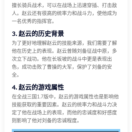
擅长骑兵战术，可以在战场上迅速穿插、打击敌
人。赵云还有很高的统率力和战斗力，使他成为
一名优秀的指挥官。
3. 赵云的历史背景
为了更好地理解赵云的技能来源，我们需要了解
他在历史上的表现。赵云曾随刘备征战中原，多
次立下战功。他在长坂坡的战斗中更是表现出
色，成功击败了曹操的大军，保护了刘备的安
全。
4. 赵云的游戏属性
在全战三国1.7版中，赵云的游戏属性也是影响他
技能获取的重要因素。赵云的统率力和战斗力决
定了他在战场上的表现，而他的忠诚度和好感度
则影响了他对刘备的忠诚程度。